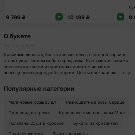
Бу
9 799
₽
10 199
₽
9
О букете
Код товара: 2078
Красивые лиловые, белые хризантемы в плетеной корзине
станут украшением любого праздника. Композиция своими
сочными красками и приятным ароматом является
воплощением природной энергии. Цветы настраивают…
еще
Популярные категории
Малиновые розы 15 шт
Разноцветные розы Сердце
Пионовидные розы
Красно-желтые тюльпаны 31 шт
Тюльпаны 21 шт в коробке
Букеты из хризантем
Орхидея желтая
Букеты для мамы