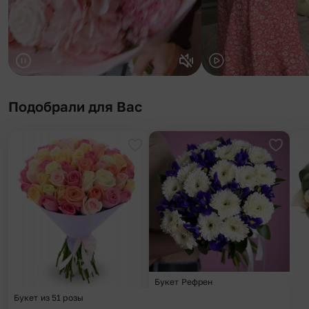
Подобрали для Вас
Добавить в избранное
Добави
Букет Рефрен
Букет из 51 розы