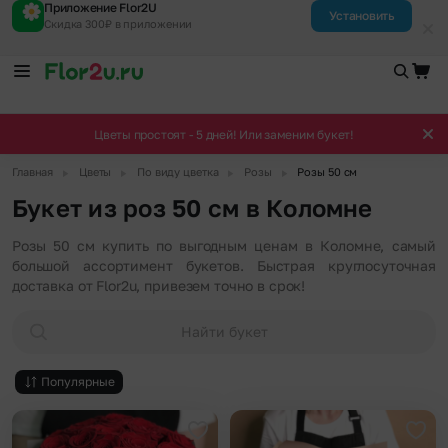
Приложение Flor2U
Установить
Скидка 300₽ в приложении
Цветы простоят - 5 дней! Или заменим букет!
▶
▶
▶
▶
Главная
Цветы
По виду цветка
Розы
Розы 50 см
Букет из роз 50 см в Коломне
Розы 50 см купить по выгодным ценам в Коломне, самый
большой ассортимент букетов. Быстрая круглосуточная
доставка от Flor2u, привезем точно в срок!
Найти букет
Популярные