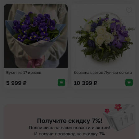
Добавить в избранное
Доба
Букет из 17 ирисов
Корзина цветов Лунная соната
5 999
₽
10 399
₽
Получите скидку 7%!
Подпишись на наши новости и акции!
И получи промокод на скидку 7%