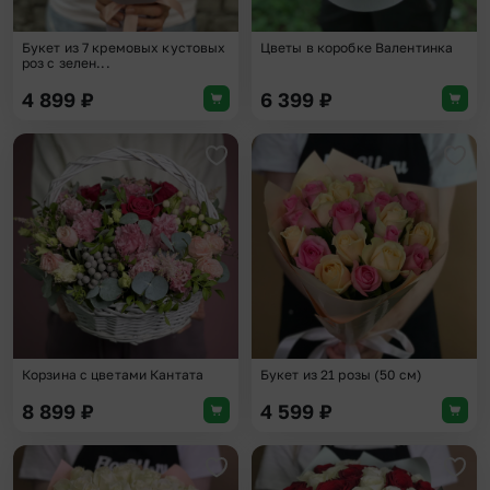
Букет из 7 кремовых кустовых
Цветы в коробке Валентинка
роз с зелен...
4 899
₽
6 399
₽
Добавить в избранное
Доба
Корзина с цветами Кантата
Букет из 21 розы (50 см)
8 899
₽
4 599
₽
Добавить в избранное
Доба