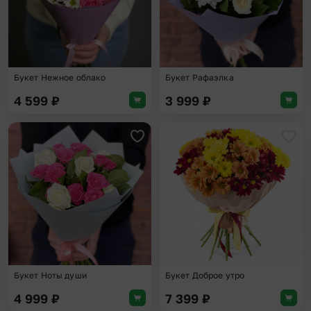
Букет Нежное облако
Букет Рафаэлка
4 599
₽
3 999
₽
Добавить в избранное
Доба
Букет Ноты души
Букет Доброе утро
4 999
₽
7 399
₽