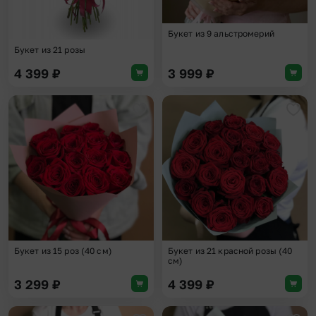
Букет из 9 альстромерий
Букет из 21 розы
4 399
₽
3 999
₽
Добавить в избранное
Доба
Букет из 15 роз (40 см)
Букет из 21 красной розы (40
см)
3 299
₽
4 399
₽