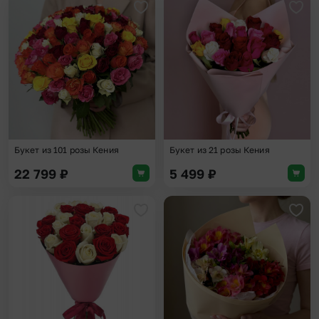
Добавить в избранное
Доба
Букет из 101 розы Кения
Букет из 21 розы Кения
22 799
₽
5 499
₽
Добавить в избранное
Доба