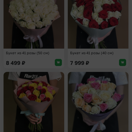
Букет из 41 розы (50 см)
Букет из 41 розы (40 см)
8 499
₽
7 999
₽
Добавить в избранное
Доба