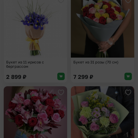
Добавить в избранное
Доба
Букет из 11 ирисов с
Букет из 31 розы (70 см)
берграссом
2 899
₽
7 299
₽
Добавить в избранное
Доба