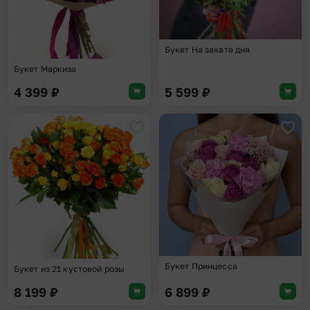
Букет На закате дня
Букет Маркиза
4 399
₽
5 599
₽
Добавить в избранное
Доба
Букет Принцесса
Букет из 21 кустовой розы
8 199
₽
6 899
₽