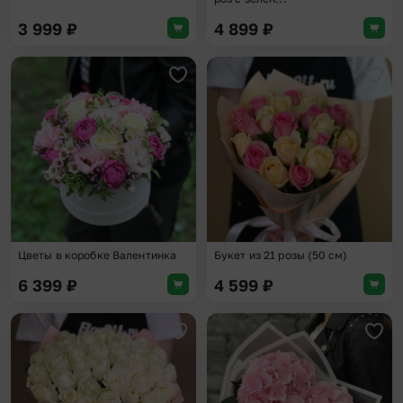
3 999
₽
4 899
₽
Добавить в избранное
Доба
Цветы в коробке Валентинка
Букет из 21 розы (50 см)
6 399
₽
4 599
₽
Добавить в избранное
Доба