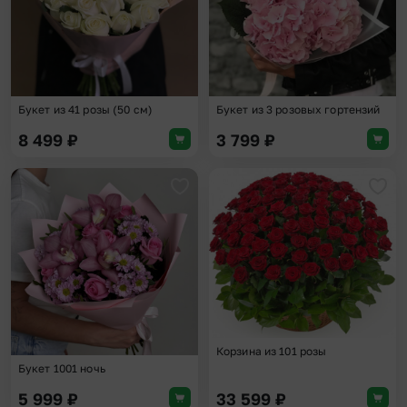
Букет из 41 розы (50 см)
Букет из 3 розовых гортензий
8 499
₽
3 799
₽
Добавить в избранное
Доба
Корзина из 101 розы
Букет 1001 ночь
5 999
₽
33 599
₽