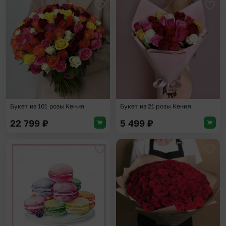
Добавить в избранное
Доба
Букет из 101 розы Кения
Букет из 21 розы Кения
22 799
₽
5 499
₽
Добавить в избранное
Доба