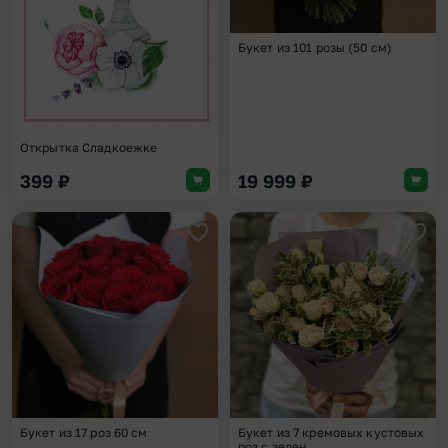
Букет из 101 розы (50 см)
Открытка Сладкоежке
399
₽
19 999
₽
Добавить в избранное
Доба
Букет из 17 роз 60 см
Букет из 7 кремовых кустовых
роз с зелен...