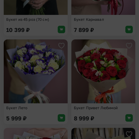
Букет из 45 роз (70 см)
Букет Карнавал
10 399
₽
7 899
₽
Добавить в избранное
Доба
Букет Лето
Букет Привет Любимой
5 999
₽
8 999
₽