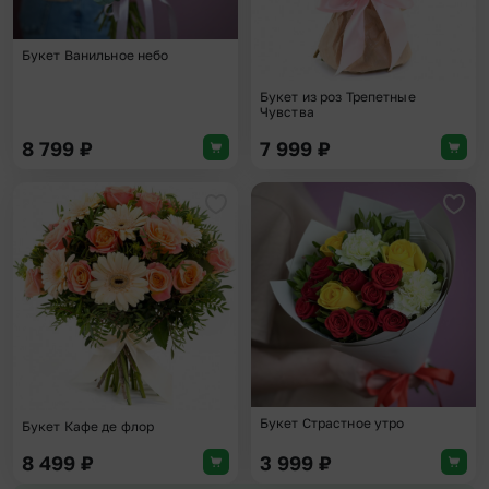
Букет Ванильное небо
Букет из роз Трепетные
Чувства
8 799
₽
7 999
₽
Добавить в избранное
Доба
Букет Страстное утро
Букет Кафе де флор
8 499
₽
3 999
₽