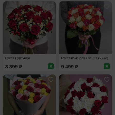
Добавить в избранное
Доба
Букет Бургунди
Букет из 41 розы Кения (микс)
8 399
₽
9 499
₽
Добавить в избранное
Доба