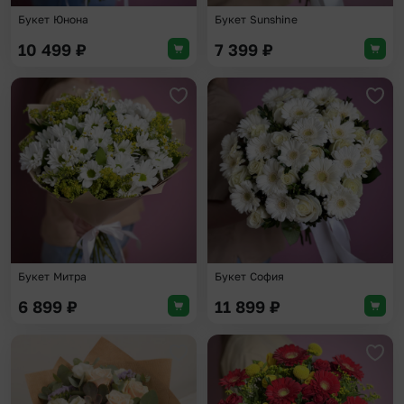
Букет Юнона
Букет Sunshine
10 499
₽
7 399
₽
Добавить в избранное
Доба
Букет Митра
Букет София
6 899
₽
11 899
₽
Добавить в избранное
Доба