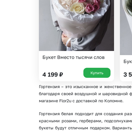
Гипсофила
Суккуленты
Гортензии
Тюльпаны
Ирисы
Фрезия
Каллы
Эустома
Букет Вместо тысячи слов
Бук
Купить
4 199
₽
3 
Гортензия – это изысканное и женственное
благодаря своей воздушной и шаровидной фо
магазине Flor2u с доставкой по Коломне.
Гортензия белая подходит для создания ра
красными розами, герберами, подсолнухам
букеты будут отличным подарком. Варианты