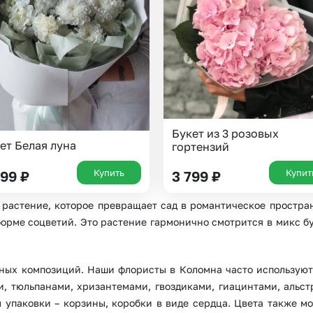
Insta букеты
До
Хиты продаж
Че
Новинки
Все категории
Букет из 3 розовых
ет Белая луна
гортензий
Купить
Купит
599
₽
3 799
₽
 растение, которое превращает сад в романтическое простран
рме соцветий. Это растение гармонично смотрится в микс бук
зных композиций. Наши флористы в Коломна часто использую
и, тюльпанами, хризантемами, гвоздиками, гиацинтами, альс
 упаковки – корзины, коробки в виде сердца. Цвета также м