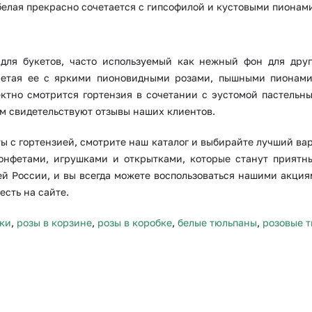
белая прекрасно сочетается с гипсофилой и кустовыми пионам
Выберите город доставки
 для букетов, часто используемый как нежный фон для дру
Или выберите из популярных
четая ее с яркими пионовидными розами, пышными пионам
Москва и МО
Санкт-Петербург
ктно смотрится гортензия в сочетании с эустомой пастельны
ем свидетельствуют отзывы наших клиентов.
Нижний Новгород
Самара
ты с гортензией, смотрите наш каталог и выбирайте лучший ва
Казань
Уфа
конфетами, игрушками и открытками, которые станут приятн
Челябинск
Екатеринбург
ей России, и вы всегда можете воспользоваться нашими акция
есть на сайте.
Новосибирск
Омск
ки
,
розы в корзине
,
розы в коробке
,
белые тюльпаны
,
розовые 
Волгоград
Воронеж