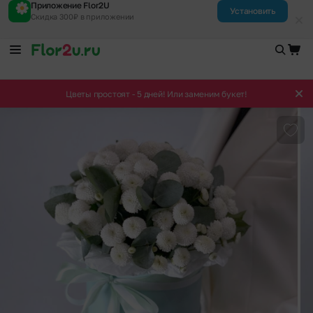
Приложение Flor2U
Установить
Скидка 300₽ в приложении
Цветы простоят - 5 дней! Или заменим букет!
Доба