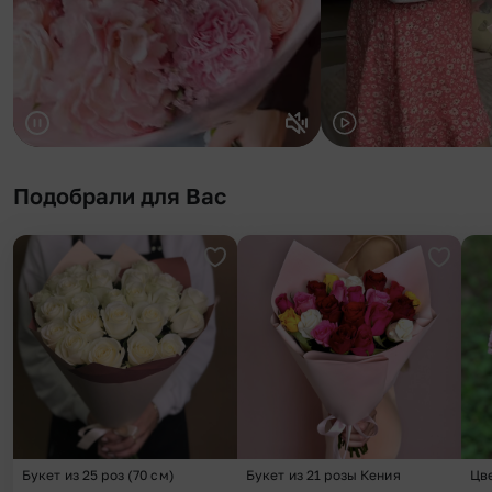
Подобрали для Вас
Добавить в избранное
Добави
Букет из 25 роз (70 см)
Букет из 21 розы Кения
Цв