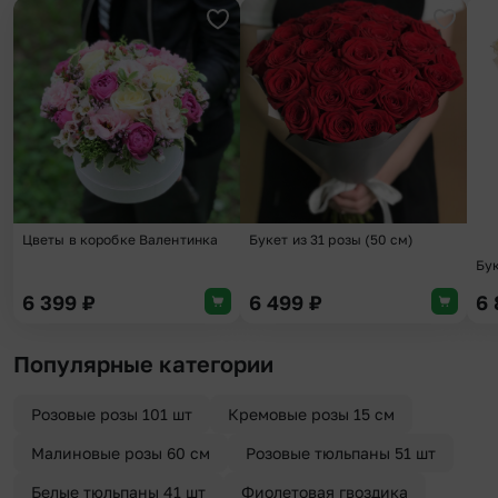
Добавить в избранное
Добави
Цветы в коробке Валентинка
Букет из 31 розы (50 см)
Бук
6 399
₽
6 499
₽
6
Популярные категории
Розовые розы 101 шт
Кремовые розы 15 см
Малиновые розы 60 см
Розовые тюльпаны 51 шт
Белые тюльпаны 41 шт
Фиолетовая гвоздика