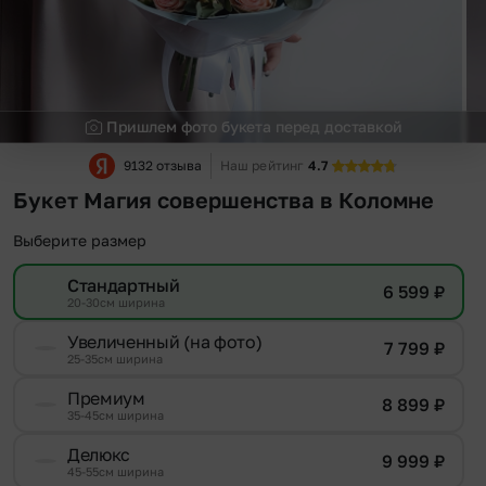
Пришлем фото букета перед доставкой
9132 отзыва
Наш рейтинг
4.7
Букет Магия совершенства в Коломне
Выберите размер
Стандартный
6 599
₽
20-30см ширина
Увеличенный (на фото)
7 799
₽
25-35см ширина
Премиум
8 899
₽
35-45см ширина
Делюкс
9 999
₽
45-55см ширина